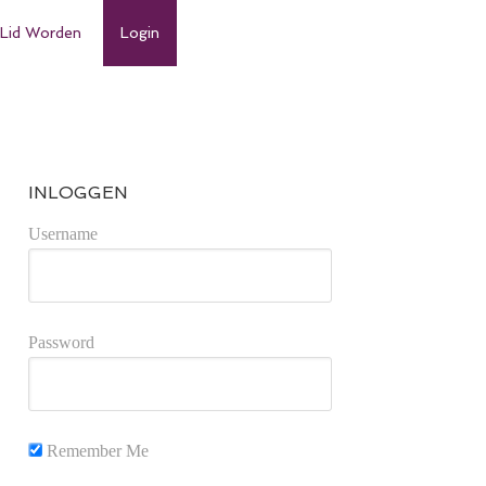
Lid Worden
Login
7747578084065_n
INLOGGEN
Username
Password
Remember Me