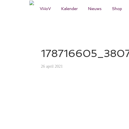
VHoV
Kalender
Nieuws
Shop
178716605_380
26 april 2021